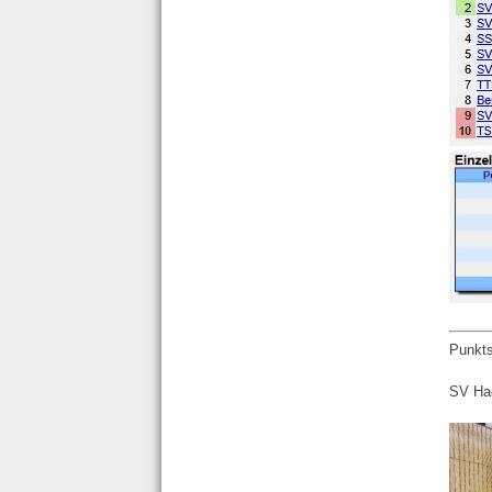
Punkts
SV Ha