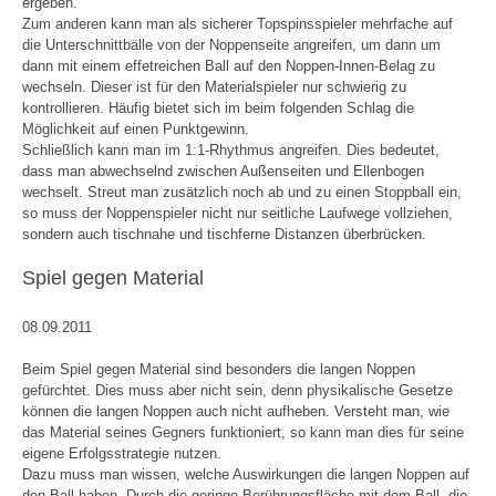
ergeben.
Zum anderen kann man als sicherer Topspinsspieler mehrfache auf
die Unterschnittbälle von der Noppenseite angreifen, um dann um
dann mit einem effetreichen Ball auf den Noppen-Innen-Belag zu
wechseln. Dieser ist für den Materialspieler nur schwierig zu
kontrollieren. Häufig bietet sich im beim folgenden Schlag die
Möglichkeit auf einen Punktgewinn.
Schließlich kann man im 1:1-Rhythmus angreifen. Dies bedeutet,
dass man abwechselnd zwischen Außenseiten und Ellenbogen
wechselt. Streut man zusätzlich noch ab und zu einen Stoppball ein,
so muss der Noppenspieler nicht nur seitliche Laufwege vollziehen,
sondern auch tischnahe und tischferne Distanzen überbrücken.
Spiel gegen Material
08.09.2011
Beim Spiel gegen Material sind besonders die langen Noppen
gefürchtet. Dies muss aber nicht sein, denn physikalische Gesetze
können die langen Noppen auch nicht aufheben. Versteht man, wie
das Material seines Gegners funktioniert, so kann man dies für seine
eigene Erfolgsstrategie nutzen.
Dazu muss man wissen, welche Auswirkungen die langen Noppen auf
den Ball haben. Durch die geringe Berührungsfläche mit dem Ball, die