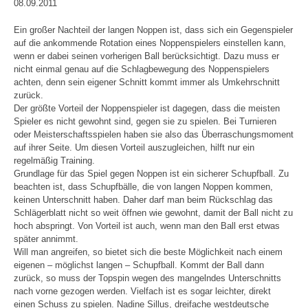
08.09.2011
Ein großer Nachteil der langen Noppen ist, dass sich ein Gegenspieler
auf die ankommende Rotation eines Noppenspielers einstellen kann,
wenn er dabei seinen vorherigen Ball berücksichtigt. Dazu muss er
nicht einmal genau auf die Schlagbewegung des Noppenspielers
achten, denn sein eigener Schnitt kommt immer als Umkehrschnitt
zurück.
Der größte Vorteil der Noppenspieler ist dagegen, dass die meisten
Spieler es nicht gewohnt sind, gegen sie zu spielen. Bei Turnieren
oder Meisterschaftsspielen haben sie also das Überraschungsmoment
auf ihrer Seite. Um diesen Vorteil auszugleichen, hilft nur ein
regelmäßig Training.
Grundlage für das Spiel gegen Noppen ist ein sicherer Schupfball. Zu
beachten ist, dass Schupfbälle, die von langen Noppen kommen,
keinen Unterschnitt haben. Daher darf man beim Rückschlag das
Schlägerblatt nicht so weit öffnen wie gewohnt, damit der Ball nicht zu
hoch abspringt. Von Vorteil ist auch, wenn man den Ball erst etwas
später annimmt.
Will man angreifen, so bietet sich die beste Möglichkeit nach einem
eigenen – möglichst langen – Schupfball. Kommt der Ball dann
zurück, so muss der Topspin wegen des mangelndes Unterschnitts
nach vorne gezogen werden. Vielfach ist es sogar leichter, direkt
einen Schuss zu spielen. Nadine Sillus, dreifache westdeutsche