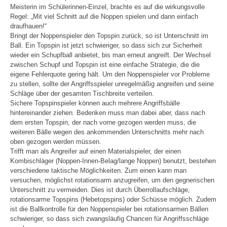
Meisterin im Schülerinnen-Einzel, brachte es auf die wirkungsvolle
Regel: „Mit viel Schnitt auf die Noppen spielen und dann einfach
draufhauen!“
Bringt der Noppenspieler den Topspin zurück, so ist Unterschnitt im
Ball. Ein Topspin ist jetzt schwieriger, so dass sich zur Sicherheit
wieder ein Schupfball anbietet, bis man erneut angreift. Der Wechsel
zwischen Schupf und Topspin ist eine einfache Strategie, die die
eigene Fehlerquote gering hält. Um den Noppenspieler vor Probleme
zu stellen, sollte der Angriffsspieler unregelmäßig angreifen und seine
Schläge über der gesamten Tischbreite verteilen.
Sichere Topspinspieler können auch mehrere Angriffsbälle
hintereinander ziehen. Bedenken muss man dabei aber, dass nach
dem ersten Topspin, der nach vorne gezogen werden muss, die
weiteren Bälle wegen des ankommenden Unterschnitts mehr nach
oben gezogen werden müssen.
Trifft man als Angreifer auf einen Materialspieler, der einen
Kombischläger (Noppen-Innen-Belag/lange Noppen) benutzt, bestehen
verschiedene taktische Möglichkeiten. Zum einen kann man
versuchen, möglichst rotationsarm anzugreifen, um den gegnerischen
Unterschnitt zu vermeiden. Dies ist durch Überrollaufschläge,
rotationsarme Topspins (Hebetopspins) oder Schüsse möglich. Zudem
ist die Ballkontrolle für den Noppenspieler bei rotationsarmen Bällen
schwieriger, so dass sich zwangsläufig Chancen für Angriffsschläge