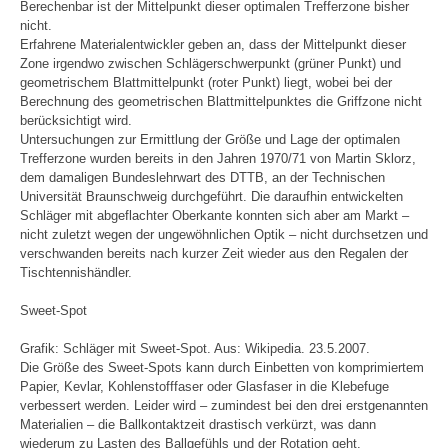
Berechenbar ist der Mittelpunkt dieser optimalen Trefferzone bisher
nicht.
Erfahrene Materialentwickler geben an, dass der Mittelpunkt dieser
Zone irgendwo zwischen Schlägerschwerpunkt (grüner Punkt) und
geometrischem Blattmittelpunkt (roter Punkt) liegt, wobei bei der
Berechnung des geometrischen Blattmittelpunktes die Griffzone nicht
berücksichtigt wird.
Untersuchungen zur Ermittlung der Größe und Lage der optimalen
Trefferzone wurden bereits in den Jahren 1970/71 von Martin Sklorz,
dem damaligen Bundeslehrwart des DTTB, an der Technischen
Universität Braunschweig durchgeführt. Die daraufhin entwickelten
Schläger mit abgeflachter Oberkante konnten sich aber am Markt –
nicht zuletzt wegen der ungewöhnlichen Optik – nicht durchsetzen und
verschwanden bereits nach kurzer Zeit wieder aus den Regalen der
Tischtennishändler.
Sweet-Spot
Grafik: Schläger mit Sweet-Spot. Aus: Wikipedia. 23.5.2007.
Die Größe des Sweet-Spots kann durch Einbetten von komprimiertem
Papier, Kevlar, Kohlenstofffaser oder Glasfaser in die Klebefuge
verbessert werden. Leider wird – zumindest bei den drei erstgenannten
Materialien – die Ballkontaktzeit drastisch verkürzt, was dann
wiederum zu Lasten des Ballgefühls und der Rotation geht.