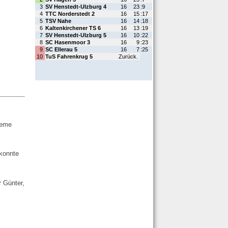
leme
konnte
 Günter,